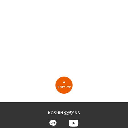
▲
pagetop
KOSHIN 公式SNS